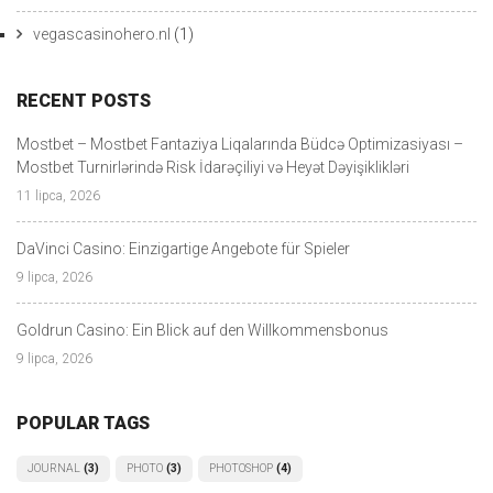
vegascasinohero.nl
(1)
RECENT POSTS
Mostbet – Mostbet Fantaziya Liqalarında Büdcə Optimizasiyası –
Mostbet Turnirlərində Risk İdarəçiliyi və Heyət Dəyişiklikləri
11 lipca, 2026
DaVinci Casino: Einzigartige Angebote für Spieler
9 lipca, 2026
Goldrun Casino: Ein Blick auf den Willkommensbonus
9 lipca, 2026
POPULAR TAGS
JOURNAL
(3)
PHOTO
(3)
PHOTOSHOP
(4)