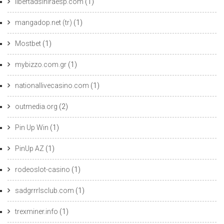
libertadsiniraesp.com
(1)
mangadop.net (tr)
(1)
Mostbet
(1)
mybizzo.com.gr
(1)
nationallivecasino.com
(1)
outmedia.org
(2)
Pin Up Win
(1)
PinUp AZ
(1)
rodeoslot-casino
(1)
sadgrrrlsclub.com
(1)
trexminer.info
(1)