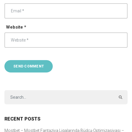
Website *
RECENT POSTS
Mostbet – Mostbet Fantaziya Liqalarında Büdcə Optimizasiyası –