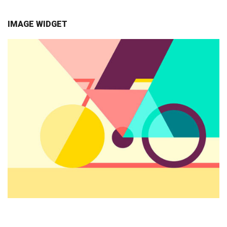
IMAGE WIDGET