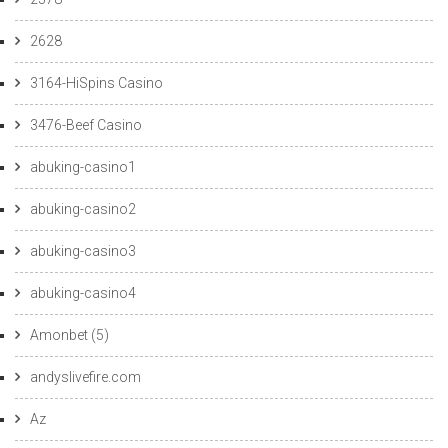
2628
3164-HiSpins Casino
3476-Beef Casino
abuking-casino1
abuking-casino2
abuking-casino3
abuking-casino4
Amonbet (5)
andyslivefire.com
Az