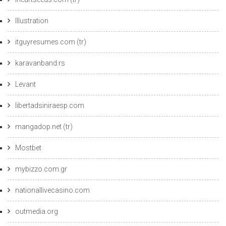
Illustration
itguyresumes.com (tr)
karavanband.rs
Levant
libertadsiniraesp.com
mangadop.net (tr)
Mostbet
mybizzo.com.gr
nationallivecasino.com
outmedia.org