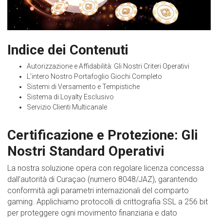
Indice dei Contenuti
Autorizzazione e Affidabilità: Gli Nostri Criteri Operativi
L’intero Nostro Portafoglio Giochi Completo
Sistemi di Versamento e Tempistiche
Sistema di Loyalty Esclusivo
Servizio Clienti Multicanale
Certificazione e Protezione: Gli
Nostri Standard Operativi
La nostra soluzione opera con regolare licenza concessa
dall’autorità di Curaçao (numero 8048/JAZ), garantendo
conformità agli parametri internazionali del comparto
gaming. Applichiamo protocolli di crittografia SSL a 256 bit
per proteggere ogni movimento finanziaria e dato