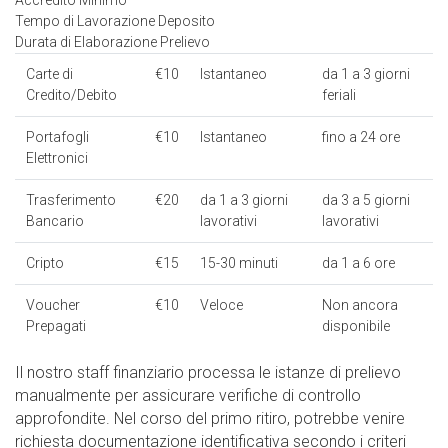
Accredito Minimo
Tempo di Lavorazione Deposito
Durata di Elaborazione Prelievo
Carte di
€10
Istantaneo
da 1 a 3 giorni
Credito/Debito
feriali
Portafogli
€10
Istantaneo
fino a 24 ore
Elettronici
Trasferimento
€20
da 1 a 3 giorni
da 3 a 5 giorni
Bancario
lavorativi
lavorativi
Cripto
€15
15-30 minuti
da 1 a 6 ore
Voucher
€10
Veloce
Non ancora
Prepagati
disponibile
Il nostro staff finanziario processa le istanze di prelievo
manualmente per assicurare verifiche di controllo
approfondite. Nel corso del primo ritiro, potrebbe venire
richiesta documentazione identificativa secondo i criteri