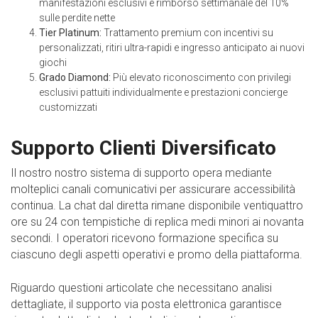
manifestazioni esclusivi e rimborso settimanale del 10%
sulle perdite nette
Tier Platinum:
Trattamento premium con incentivi su
personalizzati, ritiri ultra-rapidi e ingresso anticipato ai nuovi
giochi
Grado Diamond:
Più elevato riconoscimento con privilegi
esclusivi pattuiti individualmente e prestazioni concierge
customizzati
Supporto Clienti Diversificato
Il nostro nostro sistema di supporto opera mediante
molteplici canali comunicativi per assicurare accessibilità
continua. La chat dal diretta rimane disponibile ventiquattro
ore su 24 con tempistiche di replica medi minori ai novanta
secondi. I operatori ricevono formazione specifica su
ciascuno degli aspetti operativi e promo della piattaforma.
Riguardo questioni articolate che necessitano analisi
dettagliate, il supporto via posta elettronica garantisce