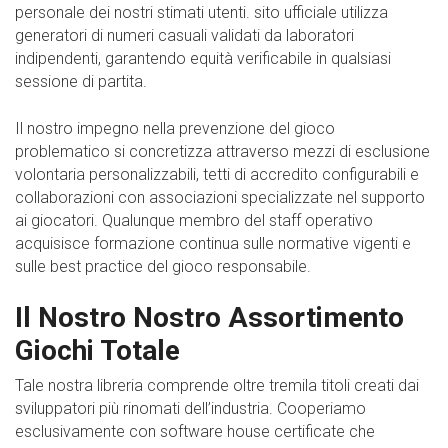
personale dei nostri stimati utenti.
sito ufficiale
utilizza
generatori di numeri casuali validati da laboratori
indipendenti, garantendo equità verificabile in qualsiasi
sessione di partita.
Il nostro impegno nella prevenzione del gioco
problematico si concretizza attraverso mezzi di esclusione
volontaria personalizzabili, tetti di accredito configurabili e
collaborazioni con associazioni specializzate nel supporto
ai giocatori. Qualunque membro del staff operativo
acquisisce formazione continua sulle normative vigenti e
sulle best practice del gioco responsabile.
Il Nostro Nostro Assortimento
Giochi Totale
Tale nostra libreria comprende oltre tremila titoli creati dai
sviluppatori più rinomati dell’industria. Cooperiamo
esclusivamente con software house certificate che