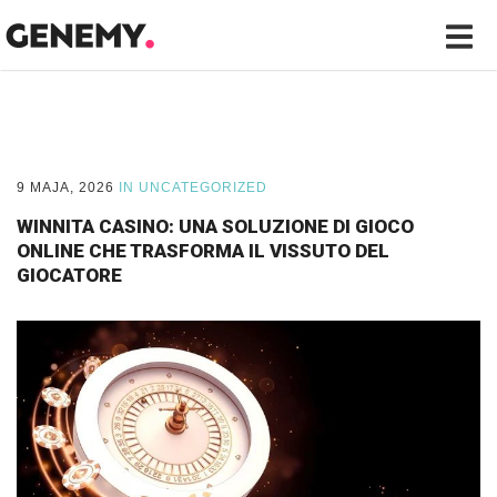
9 MAJA, 2026
IN
UNCATEGORIZED
WINNITA CASINO: UNA SOLUZIONE DI GIOCO
ONLINE CHE TRASFORMA IL VISSUTO DEL
GIOCATORE