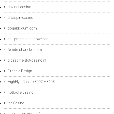
davinci-casino
divaspin-casino
dogaldogum.com
equipment-statt-power.de
femdershaneleri.com.tr
gigaspinz-slot-casino.nl
Graphic Design
HighFlys Casino 3092 – 3103
hotloots-casino
Ice Casino
iheartseeds.com (tr)