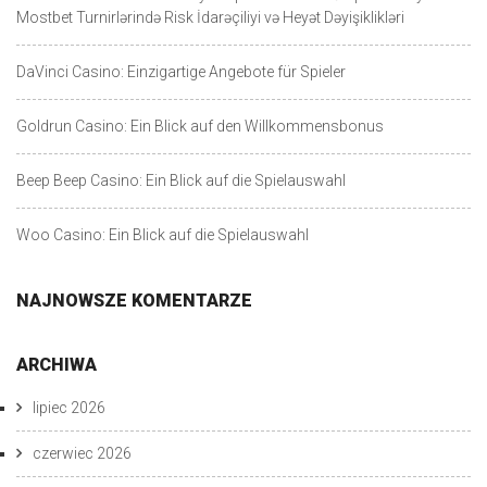
Mostbet Turnirlərində Risk İdarəçiliyi və Heyət Dəyişiklikləri
DaVinci Casino: Einzigartige Angebote für Spieler
Goldrun Casino: Ein Blick auf den Willkommensbonus
Beep Beep Casino: Ein Blick auf die Spielauswahl
Woo Casino: Ein Blick auf die Spielauswahl
NAJNOWSZE KOMENTARZE
ARCHIWA
lipiec 2026
czerwiec 2026